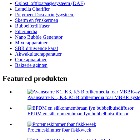
Oplost loftfloataasjesysteem (DAF)
Lamella Charifier
Polymeer Dosearringssysteem
Skerm en fynskermen
Bubbelferdiffuser
Filtermedia
Nano Bubble Generator
Mixerapparatuer
SBR driuwende karaf
Akwakultuerapparatuer
Oare apparatuer
Bakterie-aginten
Featured produkten
Avansearre K1, K3, K5 Biofiltermedia foar MBBR-syst
EPDM en silikonmembraan fyn bubbelbuisdiffusor
Proteïneskimmer foar fiskkweek