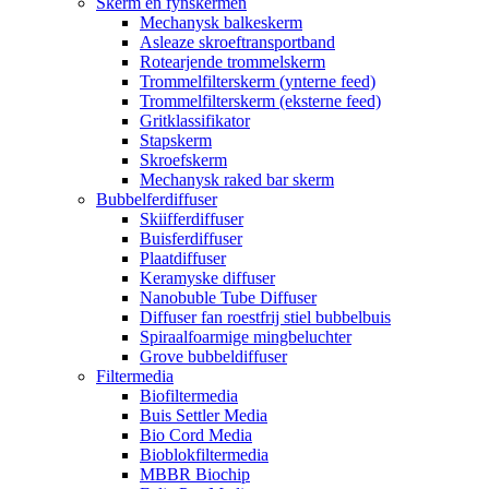
Skerm en fynskermen
Mechanysk balkeskerm
Asleaze skroeftransportband
Rotearjende trommelskerm
Trommelfilterskerm (ynterne feed)
Trommelfilterskerm (eksterne feed)
Gritklassifikator
Stapskerm
Skroefskerm
Mechanysk raked bar skerm
Bubbelferdiffuser
Skiifferdiffuser
Buisferdiffuser
Plaatdiffuser
Keramyske diffuser
Nanobuble Tube Diffuser
Diffuser fan roestfrij stiel bubbelbuis
Spiraalfoarmige mingbeluchter
Grove bubbeldiffuser
Filtermedia
Biofiltermedia
Buis Settler Media
Bio Cord Media
Bioblokfiltermedia
MBBR Biochip