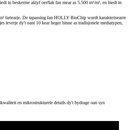
 in beskerme aktyf oerflak fan mear as 5.500 m²/m³, en biedt in
m²/m³ fariearje. De tapassing fan HOLLY BioChip wurdt karakterisearre
es leverje dy't oant 10 kear heger binne as tradisjonele mediatypen,
waliteit en mikrostrukturele details dy't bydrage oan syn