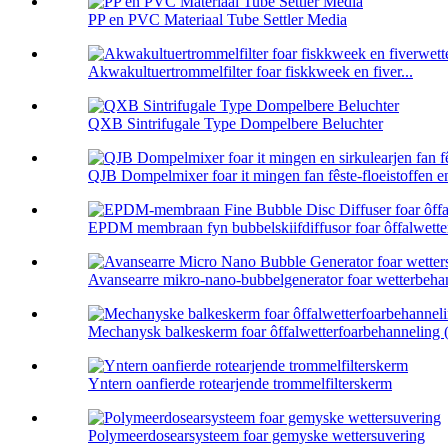
PP en PVC Materiaal Tube Settler Media
Akwakultuertrommelfilter foar fiskkweek en fiver...
QXB Sintrifugale Type Dompelbere Beluchter
QJB Dompelmixer foar it mingen fan fêste-floeistoffen en 
EPDM membraan fyn bubbelskiifdiffusor foar ôffalwetter
Avansearre mikro-nano-bubbelgenerator foar wetterbehan
Mechanysk balkeskerm foar ôffalwetterfoarbehanneling (
Yntern oanfierde rotearjende trommelfilterskerm
Polymeerdosearsysteem foar gemyske wettersuvering