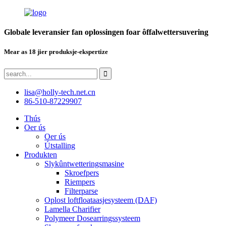
Globale leveransier fan oplossingen foar ôffalwettersuvering
Mear as 18 jier produksje-ekspertize
lisa@holly-tech.net.cn
86-510-87229907
Thús
Oer ús
Oer ús
Útstalling
Produkten
Slykûntwetteringsmasine
Skroefpers
Riempers
Filterparse
Oplost loftfloataasjesysteem (DAF)
Lamella Charifier
Polymeer Dosearringssysteem