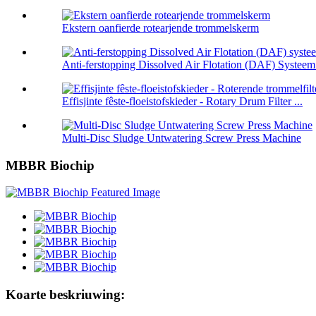
Ekstern oanfierde rotearjende trommelskerm
Anti-ferstopping Dissolved Air Flotation (DAF) Systeem f
Effisjinte fêste-floeistofskieder - Rotary Drum Filter ...
Multi-Disc Sludge Untwatering Screw Press Machine
MBBR Biochip
Koarte beskriuwing: