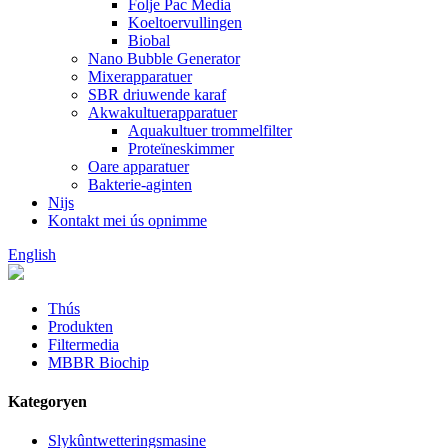
Folje Pac Media
Koeltoervullingen
Biobal
Nano Bubble Generator
Mixerapparatuer
SBR driuwende karaf
Akwakultuerapparatuer
Aquakultuer trommelfilter
Proteïneskimmer
Oare apparatuer
Bakterie-aginten
Nijs
Kontakt mei ús opnimme
English
Thús
Produkten
Filtermedia
MBBR Biochip
Kategoryen
Slykûntwetteringsmasine