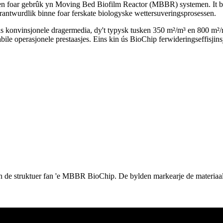
oar gebrûk yn Moving Bed Biofilm Reactor (MBBR) systemen. It biedt
rantwurdlik binne foar ferskate biologyske wettersuveringsprosessen.
tter as konvinsjonele dragermedia, dy't typysk tusken 350 m²/m³ en 800 
ile operasjonele prestaasjes. Eins kin ús BioChip ferwideringseffisjinsj
 en de struktuer fan 'e MBBR BioChip. De bylden markearje de materiaalk