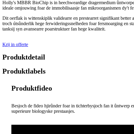
Holly's MBBR BioChip is in heechweardige dragermedium ûntworpen f
ideale omjouwing foar de immobilisaasje fan mikroorganismen dy't fe
Dit oerflak is wittenskiplik validearre en prestearret signifikant be
troch útsûnderlik hege ferwideringssnelheden foar fersmoarging en stab
tanksij syn avansearre poarstruktuer fan hege kwaliteit.
Krij in offerte
Produktdetail
Produktlabels
Produktfideo
Besjoch de fideo hjirûnder foar in tichterbysjoch fan it ûntwerp
superieure biologyske prestaasjes.