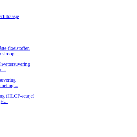
siroop ...
 ...
neling ...
H...