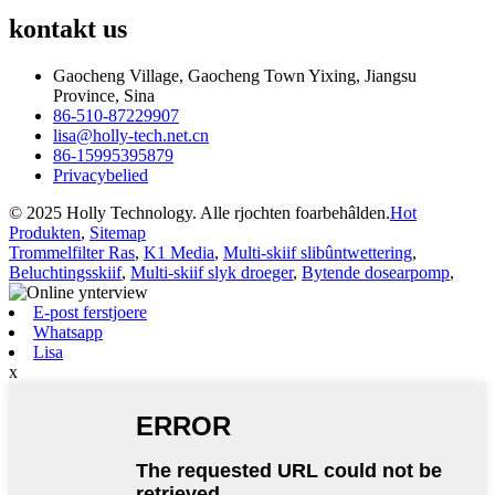
kontakt
us
Gaocheng Village, Gaocheng Town Yixing, Jiangsu
Province, Sina
86-510-87229907
lisa@holly-tech.net.cn
86-15995395879
Privacybelied
© 2025 Holly Technology. Alle rjochten foarbehâlden.
Hot
Produkten
,
Sitemap
Trommelfilter Ras
,
K1 Media
,
Multi-skiif slibûntwettering
,
Beluchtingsskiif
,
Multi-skiif slyk droeger
,
Bytende dosearpomp
,
E-post ferstjoere
Whatsapp
Lisa
x