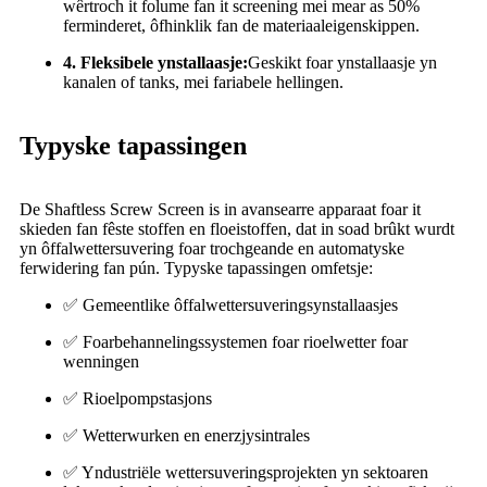
wêrtroch it folume fan it screening mei mear as 50%
ferminderet, ôfhinklik fan de materiaaleigenskippen.
4. Fleksibele ynstallaasje:
Geskikt foar ynstallaasje yn
kanalen of tanks, mei fariabele hellingen.
Typyske tapassingen
De Shaftless Screw Screen is in avansearre apparaat foar it
skieden fan fêste stoffen en floeistoffen, dat in soad brûkt wurdt
yn ôffalwettersuvering foar trochgeande en automatyske
ferwidering fan pún. Typyske tapassingen omfetsje:
✅ Gemeentlike ôffalwettersuveringsynstallaasjes
✅ Foarbehannelingssystemen foar rioelwetter foar
wenningen
✅ Rioelpompstasjons
✅ Wetterwurken en enerzjysintrales
✅ Yndustriële wettersuveringsprojekten yn sektoaren