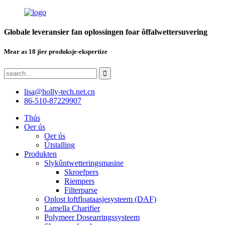
Globale leveransier fan oplossingen foar ôffalwettersuvering
Mear as 18 jier produksje-ekspertize
lisa@holly-tech.net.cn
86-510-87229907
Thús
Oer ús
Oer ús
Útstalling
Produkten
Slykûntwetteringsmasine
Skroefpers
Riempers
Filterparse
Oplost loftfloataasjesysteem (DAF)
Lamella Charifier
Polymeer Dosearringssysteem