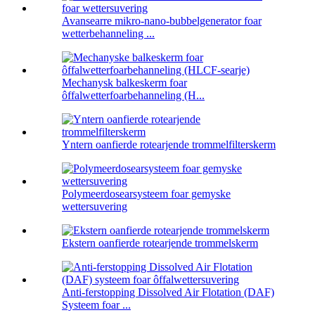
Avansearre mikro-nano-bubbelgenerator foar
wetterbehanneling ...
Mechanysk balkeskerm foar
ôffalwetterfoarbehanneling (H...
Yntern oanfierde rotearjende trommelfilterskerm
Polymeerdosearsysteem foar gemyske
wettersuvering
Ekstern oanfierde rotearjende trommelskerm
Anti-ferstopping Dissolved Air Flotation (DAF)
Systeem foar ...