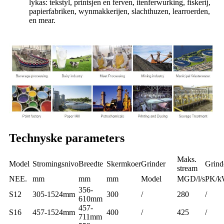
lykas: tekstyl, printsjen en ferven, itenferwurking, fiskerij,
papierfabriken, wynmakkerijen, slachthuzen, learroerden,
en mear.
Technyske parameters
Maks.
Model
Stromingsnivo
Breedte
Skermkoer
Grinder
Grind
stream
NEE.
mm
mm
mm
Model
MGD/l/s
PK/
356-
S12
305-1524mm
300
/
280
/
610mm
457-
S16
457-1524mm
400
/
425
/
711mm