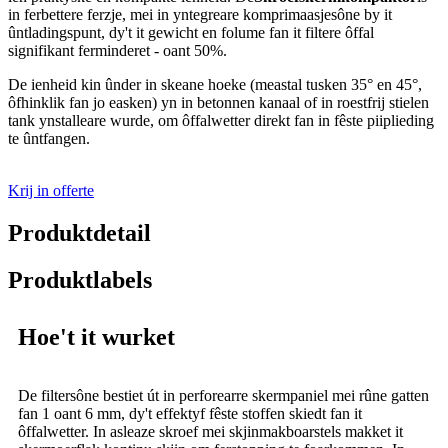
in ferbettere ferzje, mei in yntegreare komprimaasjesône by it
ûntladingspunt, dy't it gewicht en folume fan it filtere ôffal
signifikant ferminderet - oant 50%.
De ienheid kin ûnder in skeane hoeke (meastal tusken 35° en 45°,
ôfhinklik fan jo easken) yn in betonnen kanaal of in roestfrij stielen
tank ynstalleare wurde, om ôffalwetter direkt fan in fêste piiplieding
te ûntfangen.
Krij in offerte
Produktdetail
Produktlabels
Hoe't it wurket
De filtersône bestiet út in perforearre skermpaniel mei rûne gatten
fan 1 oant 6 mm, dy't effektyf fêste stoffen skiedt fan it
ôffalwetter. In asleaze skroef mei skjinmakboarstels makket it