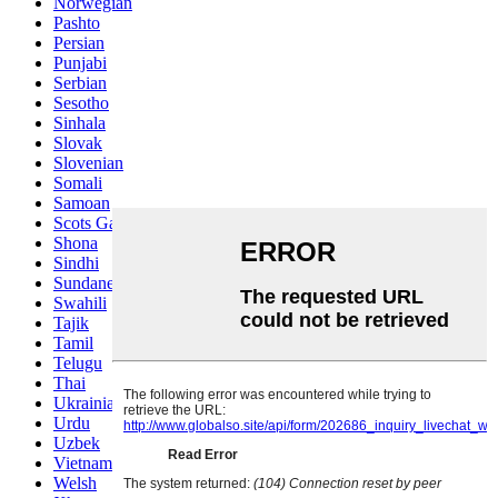
Norwegian
Pashto
Persian
Punjabi
Serbian
Sesotho
Sinhala
Slovak
Slovenian
Somali
Samoan
Scots Gaelic
Shona
Sindhi
Sundanese
Swahili
Tajik
Tamil
Telugu
Thai
Ukrainian
Urdu
Uzbek
Vietnamese
Welsh