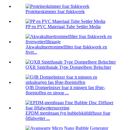
Proteïneskimmer foar fiskkweek
PP en PVC Materiaal Tube Settler Media
Akwakultuertrommelfilter foar fiskkweek en
fiver...
QXB Sintrifugale Type Dompelbere Beluchter
QJB Dompelmixer foar it mingen fan fêste-
floeistoffen en siroop ...
EPDM membraan fyn bubbelskiifdiffusor foar
ôffalwetter ...