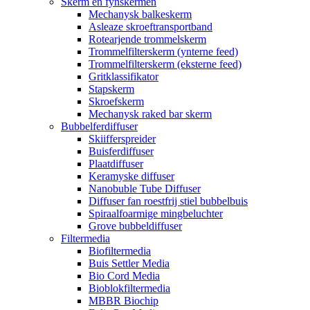
Skerm en fynskermen
Mechanysk balkeskerm
Asleaze skroeftransportband
Rotearjende trommelskerm
Trommelfilterskerm (ynterne feed)
Trommelfilterskerm (eksterne feed)
Gritklassifikator
Stapskerm
Skroefskerm
Mechanysk raked bar skerm
Bubbelferdiffuser
Skiifferspreider
Buisferdiffuser
Plaatdiffuser
Keramyske diffuser
Nanobuble Tube Diffuser
Diffuser fan roestfrij stiel bubbelbuis
Spiraalfoarmige mingbeluchter
Grove bubbeldiffuser
Filtermedia
Biofiltermedia
Buis Settler Media
Bio Cord Media
Bioblokfiltermedia
MBBR Biochip