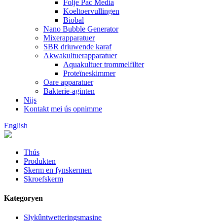
Folje Pac Media
Koeltoervullingen
Biobal
Nano Bubble Generator
Mixerapparatuer
SBR driuwende karaf
Akwakultuerapparatuer
Aquakultuer trommelfilter
Proteïneskimmer
Oare apparatuer
Bakterie-aginten
Nijs
Kontakt mei ús opnimme
English
Thús
Produkten
Skerm en fynskermen
Skroefskerm
Kategoryen
Slykûntwetteringsmasine