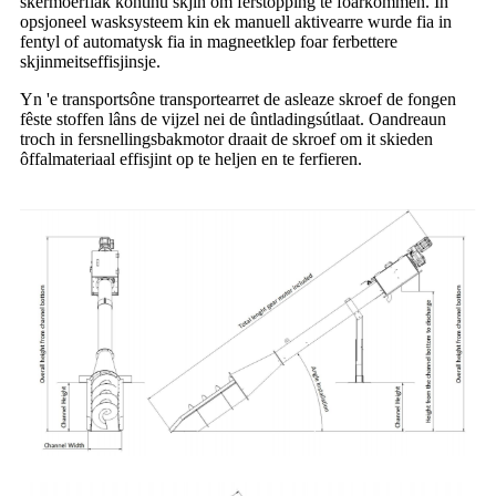
skermoerflak kontinu skjin om ferstopping te foarkommen. In
opsjoneel wasksysteem kin ek manuell aktivearre wurde fia in
fentyl of automatysk fia in magneetklep foar ferbettere
skjinmeitseffisjinsje.
Yn 'e transportsône transportearret de asleaze skroef de fongen
fêste stoffen lâns de vijzel nei de ûntladingsútlaat. Oandreaun
troch in fersnellingsbakmotor draait de skroef om it skieden
ôffalmateriaal effisjint op te heljen en te ferfieren.