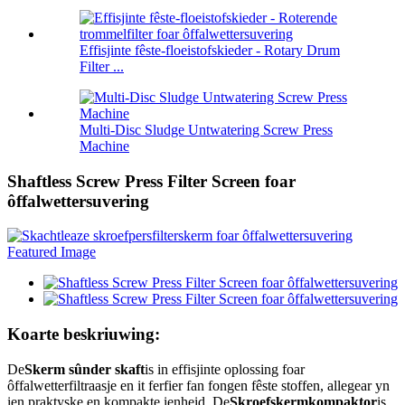
Effisjinte fêste-floeistofskieder - Rotary Drum
Filter ...
Multi-Disc Sludge Untwatering Screw Press
Machine
Shaftless Screw Press Filter Screen foar
ôffalwettersuvering
Koarte beskriuwing:
De
Skerm sûnder skaft
is in effisjinte oplossing foar
ôffalwetterfiltraasje en it ferfier fan fongen fêste stoffen, allegear yn
ien praktyske en kompakte ienheid. De
Skroefskermkompaktor
is