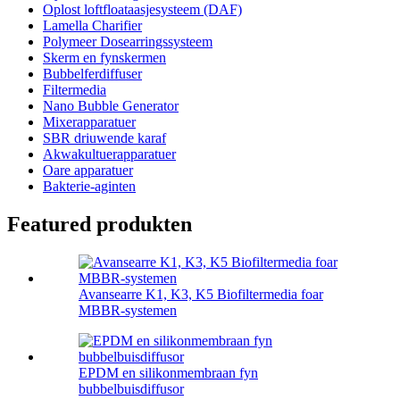
Oplost loftfloataasjesysteem (DAF)
Lamella Charifier
Polymeer Dosearringssysteem
Skerm en fynskermen
Bubbelferdiffuser
Filtermedia
Nano Bubble Generator
Mixerapparatuer
SBR driuwende karaf
Akwakultuerapparatuer
Oare apparatuer
Bakterie-aginten
Featured produkten
Avansearre K1, K3, K5 Biofiltermedia foar
MBBR-systemen
EPDM en silikonmembraan fyn
bubbelbuisdiffusor