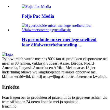
Folje Pac Media
Hyperboloïde mixer mei lege snelheid
foar ôffalwetterbehanneling...
Tsjintwurdich wurde mear as 80% fan ús produkten eksportearre nei
mear as 80 lannen, ynklusyf Súdeast-Aazje, Europa, Noard-
Amearika, Latynsk-Amearika en Afrika. Mei mear as 18 jier
ûnderfining bliuwe wy langduorjende relaasjes opbouwe mei
klanten wrâldwiid, tanksij ús tawijing oan betrouberens en kwaliteit.
Enkête
Foar fragen oer ús produkten of prizen, lit ús jo gegevens achter. Us
team sil binnen 24 oeren kontakt mei jo opnimme.
fraach no