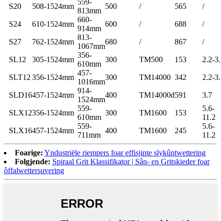
559-
S20
508-1524mm
500
/
565
/
813mm
660-
S24
610-1524mm
600
/
688
/
914mm
813-
S27
762-1524mm
680
/
867
/
1067mm
356-
SL12
305-1524mm
300
TM500
153
2.2-3
610mm
457-
SLT12
356-1524mm
300
TM14000
342
2.2-3
1016mm
914-
SLD16
457-1524mm
400
TM14000d
591
3.7
1524mm
559-
5.6-
SLX12
356-1524mm
300
TM1600
153
610mm
11.2
559-
5.6-
SLX16
457-1524mm
400
TM1600
245
711mm
11.2
Foarige:
Yndustriële riempers foar effisjinte slykûntwettering
Folgjende:
Spiraal Grit Klassifikator | Sân- en Gritskieder foar
ôffalwettersuvering