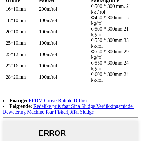
Grutte
Pakket
Pakketgrutte
Φ500 * 300 mm, 21
16*10mm
200m/rol
kg / rol
Φ450 * 300mm
,
15
18*10mm
100m/rol
kg/rol
Φ500 * 300mm
,
21
20*10mm
100m/rol
kg/rol
Φ550 * 300mm
,
33
25*10mm
100m/rol
kg/rol
Φ550 * 300mm
,
29
25*12mm
100m/rol
kg/rol
Φ550 * 300mm
,
24
25*16mm
100m/rol
kg/rol
Φ600 * 300mm
,
24
28*20mm
100m/rol
kg/rol
Foarige:
EPDM Grove Bubble Diffuser
Folgjende:
Redelike priis foar Sina Sludge Verdikkingsmiddel
Dewatering Machine foar Fiskerijôffal Sludge