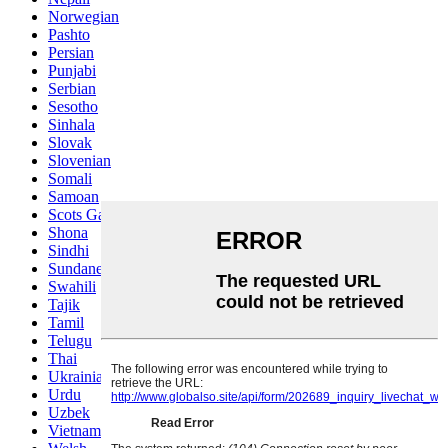
Norwegian
Pashto
Persian
Punjabi
Serbian
Sesotho
Sinhala
Slovak
Slovenian
Somali
Samoan
Scots Gaelic
Shona
Sindhi
Sundanese
Swahili
Tajik
Tamil
Telugu
Thai
Ukrainian
Urdu
Uzbek
Vietnamese