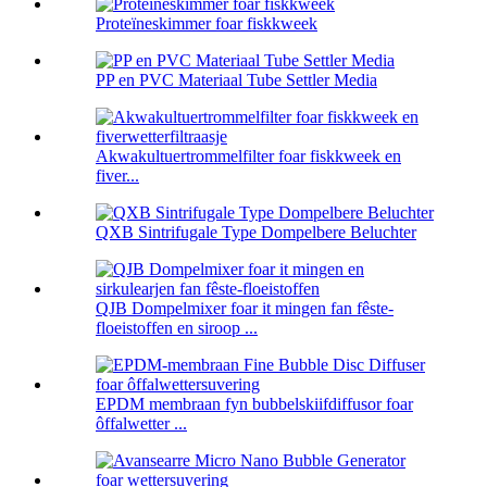
Proteïneskimmer foar fiskkweek
PP en PVC Materiaal Tube Settler Media
Akwakultuertrommelfilter foar fiskkweek en
fiver...
QXB Sintrifugale Type Dompelbere Beluchter
QJB Dompelmixer foar it mingen fan fêste-
floeistoffen en siroop ...
EPDM membraan fyn bubbelskiifdiffusor foar
ôffalwetter ...