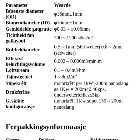
Parameter
Wearde
Bûtenste diameter
φ16mm±1mm
(OD)
Binnendiameter (ID)
φ10mm±1mm
Gemiddelde gatgrutte
φ0.03
～
φ0.06mm
Tichtheid fan
700
～
1200 stiks/m²
gatlayout
0.5
～
1mm (sêft wetter) 0.8
～
2mm
Bubbeldiameter
(seewetter)
Effektyf
0.002
～
0,006m3/min.m
beluchtingsvolume
Loftstream
0.1
～
0,4m3/hm
Tsjinstgebiet
1
～
8m2/m²
Stipekrêft
motorkrêft per 1kW≥200m nanoslang
as 1Kw = 200m≤0.40kpa,
Drukferlies
ûnderwetterferlies≤5kp
Geskikte
motorkrêft 1Kw stipet 150
～
200m
konfiguraasje
nanoslang
Ferpakkingsynformaasje