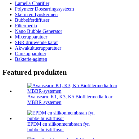
Lamella Charifier
Polymeer Dosearringssysteem
Skerm en fynskermen
Bubbelferdiffuser
Filtermedia
Nano Bubble Generator
Mixerapparatuer
SBR driuwende karaf
Akwakultuerapparatuer
Oare apparatuer
Bakterie-aginten
Featured produkten
Avansearre K1, K3, K5 Biofiltermedia foar
MBBR-systemen
EPDM en silikonmembraan fyn
bubbelbuisdiffusor