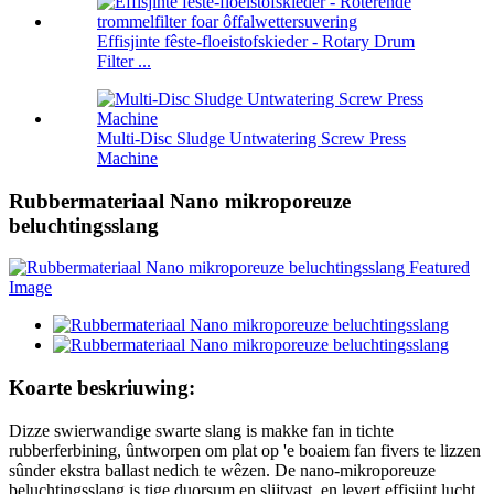
Effisjinte fêste-floeistofskieder - Rotary Drum
Filter ...
Multi-Disc Sludge Untwatering Screw Press
Machine
Rubbermateriaal Nano mikroporeuze
beluchtingsslang
Koarte beskriuwing:
Dizze swierwandige swarte slang is makke fan in tichte
rubberferbining, ûntworpen om plat op 'e boaiem fan fivers te lizzen
sûnder ekstra ballast nedich te wêzen. De nano-mikroporeuze
beluchtingsslang is tige duorsum en slijtvast, en levert effisjint lucht