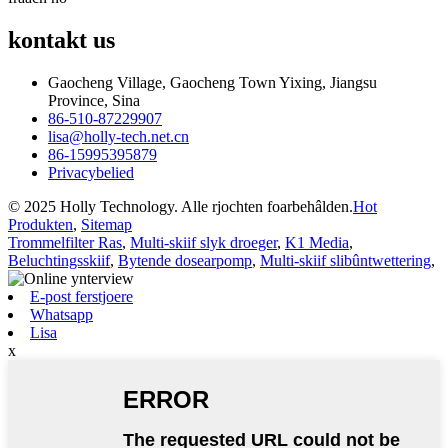
kontakt
us
Gaocheng Village, Gaocheng Town Yixing, Jiangsu
Province, Sina
86-510-87229907
lisa@holly-tech.net.cn
86-15995395879
Privacybelied
© 2025 Holly Technology. Alle rjochten foarbehâlden.
Hot
Produkten
,
Sitemap
Trommelfilter Ras
,
Multi-skiif slyk droeger
,
K1 Media
,
Beluchtingsskiif
,
Bytende dosearpomp
,
Multi-skiif slibûntwettering
,
E-post ferstjoere
Whatsapp
Lisa
x