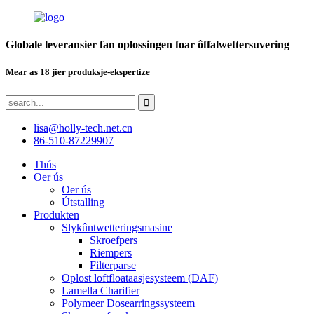
Globale leveransier fan oplossingen foar ôffalwettersuvering
Mear as 18 jier produksje-ekspertize
lisa@holly-tech.net.cn
86-510-87229907
Thús
Oer ús
Oer ús
Útstalling
Produkten
Slykûntwetteringsmasine
Skroefpers
Riempers
Filterparse
Oplost loftfloataasjesysteem (DAF)
Lamella Charifier
Polymeer Dosearringssysteem