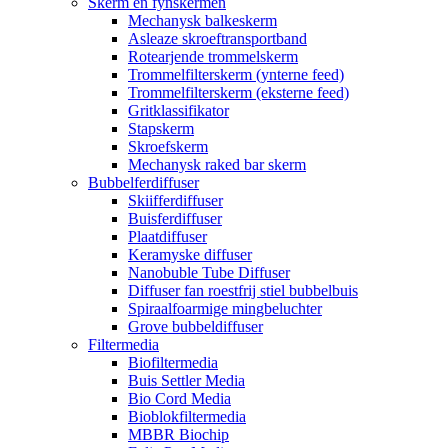
Skerm en fynskermen
Mechanysk balkeskerm
Asleaze skroeftransportband
Rotearjende trommelskerm
Trommelfilterskerm (ynterne feed)
Trommelfilterskerm (eksterne feed)
Gritklassifikator
Stapskerm
Skroefskerm
Mechanysk raked bar skerm
Bubbelferdiffuser
Skiifferdiffuser
Buisferdiffuser
Plaatdiffuser
Keramyske diffuser
Nanobuble Tube Diffuser
Diffuser fan roestfrij stiel bubbelbuis
Spiraalfoarmige mingbeluchter
Grove bubbeldiffuser
Filtermedia
Biofiltermedia
Buis Settler Media
Bio Cord Media
Bioblokfiltermedia
MBBR Biochip