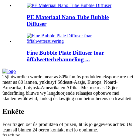
PE Materiaal Nano Tube Bubble
Diffuser
Fine Bubble Plate Diffuser foar
ôffalwetterbehanneling ...
Tsjintwurdich wurde mear as 80% fan ús produkten eksportearre nei
mear as 80 lannen, ynklusyf Súdeast-Aazje, Europa, Noard-
Amearika, Latynsk-Amearika en Afrika. Mei mear as 18 jier
ûnderfining bliuwe wy langduorjende relaasjes opbouwe mei
klanten wrâldwiid, tanksij ús tawijing oan betrouberens en kwaliteit.
Enkête
Foar fragen oer ús produkten of prizen, lit ús jo gegevens achter. Us
team sil binnen 24 oeren kontakt mei jo opnimme.
fraach no