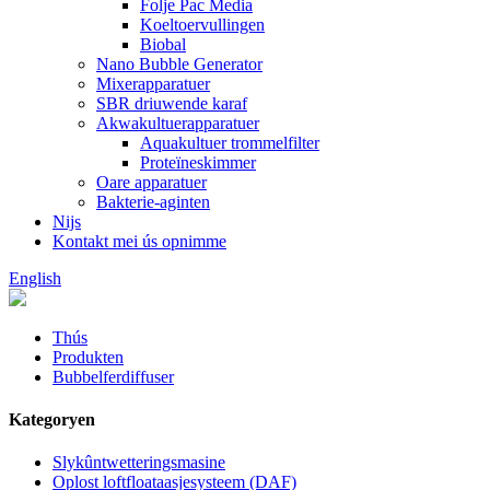
Folje Pac Media
Koeltoervullingen
Biobal
Nano Bubble Generator
Mixerapparatuer
SBR driuwende karaf
Akwakultuerapparatuer
Aquakultuer trommelfilter
Proteïneskimmer
Oare apparatuer
Bakterie-aginten
Nijs
Kontakt mei ús opnimme
English
Thús
Produkten
Bubbelferdiffuser
Kategoryen
Slykûntwetteringsmasine
Oplost loftfloataasjesysteem (DAF)