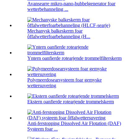
Avansearre mikro-nano-bubbelgenerator foar
wetterbehanneling ...
Mechanysk balkeskerm foar
ôffalwetterfoarbehanneling (H...
Yntern oanfierde rotearjende trommelfilterskerm
Polymeerdosearsysteem foar gemyske
wettersuvering
Ekstern oanfierde rotearjende trommelskerm
Anti-ferstopping Dissolved Air Flotation (DAF)
Systeem foar ...