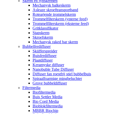
Skerm en fynskermen
Mechanysk balkeskerm
Asleaze skroeftransportband
Rotearjende trommelskerm
Trommelfilterskerm (ynterne feed)
Trommelfilterskerm (eksterne feed)
Gritklassifikator
Stapskerm
Skroefskerm
Mechanysk raked bar skerm
Bubbelferdiffuser
Skiifferspreider
Buisferdiffuser
Plaatdiffuser
Keramyske diffuser
Nanobuble Tube Diffuser
Diffuser fan roestfrij stiel bubbelbuis
Spiraalfoarmige mingbeluchter
Grove bubbeldiffuser
Filtermedia
Biofiltermedia
Buis Settler Media
Bio Cord Media
Bioblokfiltermedia
MBBR Biochip