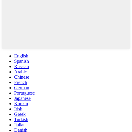
English
Spanish
Russian
Arabic
Chinese
French
German
Portuguese
Japanese
Korean
Irish
Greek
Turkish
Italian
Danish