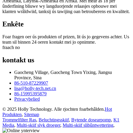
Amearika, Latynsk-Amearika en Afrika. Mei mear as 18 jier
ûnderfining bliuwe wy langduorjende relaasjes opbouwe mei
klanten wrâldwiid, tanksij ús tawijing oan betrouberens en kwaliteit.
Enkête
Foar fragen oer ús produkten of prizen, lit ús jo gegevens achter. Us
team sil binnen 24 oeren kontakt mei jo opnimme.
fraach no
kontakt
us
Gaocheng Village, Gaocheng Town Yixing, Jiangsu
Province, Sina
86-510-87229907
lisa@holly-tech.net.cn
86-15995395879
Privacybelied
© 2025 Holly Technology. Alle rjochten foarbehâlden.
Hot
Produkten
,
Sitemap
Trommelfilter Ras
,
Beluchtingsskiif
,
Bytende dosearpomp
,
K1
Media
,
Multi-skiif slyk droeger
,
Multi-skiif slibûntwettering
,