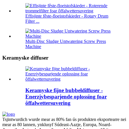
Effisjinte fêste-floeistofskieder - Rotary Drum
Filter ...
Multi-Disc Sludge Untwatering Screw Press
Machine
Keramyske diffuser
Keramyske fijne bubbeldiffuser -
Enerzjybesparjende oplossing foar
ôffalwettersuvering
Tsjintwurdich wurde mear as 80% fan ús produkten eksportearre nei
mear as 80 lannen, ynklusyf Súdeast-Aazje, Europa, Noard-