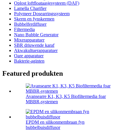
Oplost loftfloataasjesysteem (DAF)
Lamella Charifier
Polymeer Dosearringssysteem
Skerm en fynskermen
Bubbelferdiffuser
Filtermedia
Nano Bubble Generator
Mixerapparatuer
SBR driuwende karaf
Akwakultuerapparatuer
Oare apparatuer
Bakterie-aginten
Featured produkten
Avansearre K1, K3, K5 Biofiltermedia foar
MBBR-systemen
EPDM en silikonmembraan fyn
bubbelbuisdiffusor