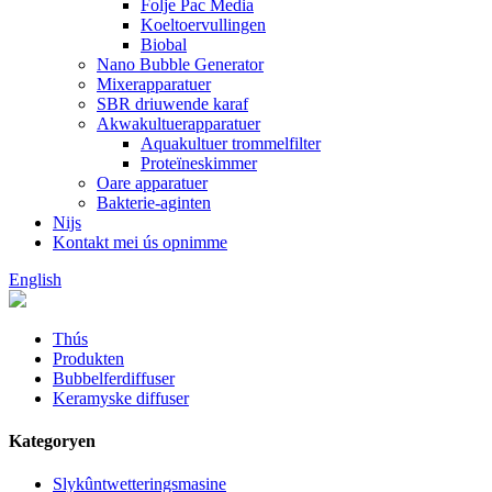
Folje Pac Media
Koeltoervullingen
Biobal
Nano Bubble Generator
Mixerapparatuer
SBR driuwende karaf
Akwakultuerapparatuer
Aquakultuer trommelfilter
Proteïneskimmer
Oare apparatuer
Bakterie-aginten
Nijs
Kontakt mei ús opnimme
English
Thús
Produkten
Bubbelferdiffuser
Keramyske diffuser
Kategoryen
Slykûntwetteringsmasine