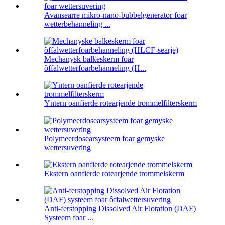
Avansearre mikro-nano-bubbelgenerator foar
wetterbehanneling ...
Mechanysk balkeskerm foar
ôffalwetterfoarbehanneling (H...
Yntern oanfierde rotearjende trommelfilterskerm
Polymeerdosearsysteem foar gemyske
wettersuvering
Ekstern oanfierde rotearjende trommelskerm
Anti-ferstopping Dissolved Air Flotation (DAF)
Systeem foar ...