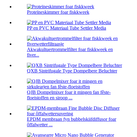
Proteïneskimmer foar fiskkweek
PP en PVC Materiaal Tube Settler Media
Akwakultuertrommelfilter foar fiskkweek en
fiver...
QXB Sintrifugale Type Dompelbere Beluchter
QJB Dompelmixer foar it mingen fan fêste-
floeistoffen en siroop ...
EPDM membraan fyn bubbelskiifdiffusor foar
ôffalwetter ...