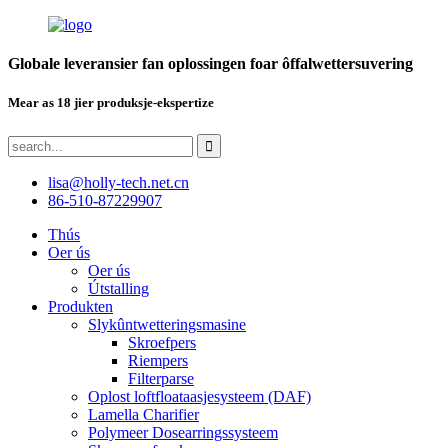
Globale leveransier fan oplossingen foar ôffalwettersuvering
Mear as 18 jier produksje-ekspertize
lisa@holly-tech.net.cn
86-510-87229907
Thús
Oer ús
Oer ús
Útstalling
Produkten
Slykûntwetteringsmasine
Skroefpers
Riempers
Filterparse
Oplost loftfloataasjesysteem (DAF)
Lamella Charifier
Polymeer Dosearringssysteem