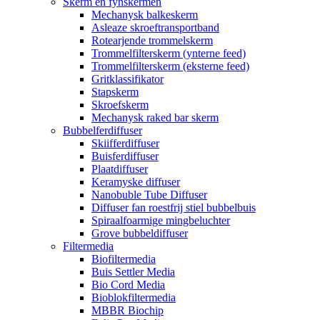
Skerm en fynskermen
Mechanysk balkeskerm
Asleaze skroeftransportband
Rotearjende trommelskerm
Trommelfilterskerm (ynterne feed)
Trommelfilterskerm (eksterne feed)
Gritklassifikator
Stapskerm
Skroefskerm
Mechanysk raked bar skerm
Bubbelferdiffuser
Skiifferdiffuser
Buisferdiffuser
Plaatdiffuser
Keramyske diffuser
Nanobuble Tube Diffuser
Diffuser fan roestfrij stiel bubbelbuis
Spiraalfoarmige mingbeluchter
Grove bubbeldiffuser
Filtermedia
Biofiltermedia
Buis Settler Media
Bio Cord Media
Bioblokfiltermedia
MBBR Biochip