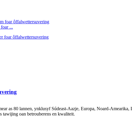
oar ...
uvering
mear as 80 lannen, ynklusyf Súdeast-Aazje, Europa, Noard-Amearika, L
 tawijing oan betrouberens en kwaliteit.