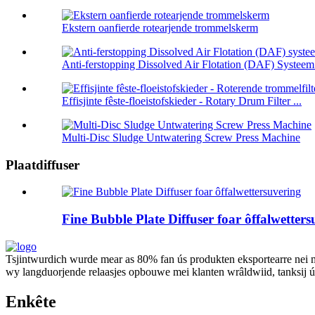
Ekstern oanfierde rotearjende trommelskerm
Anti-ferstopping Dissolved Air Flotation (DAF) Systeem f
Effisjinte fêste-floeistofskieder - Rotary Drum Filter ...
Multi-Disc Sludge Untwatering Screw Press Machine
Plaatdiffuser
Fine Bubble Plate Diffuser foar ôffalwetters
Tsjintwurdich wurde mear as 80% fan ús produkten eksportearre nei 
wy langduorjende relaasjes opbouwe mei klanten wrâldwiid, tanksij ús
Enkête