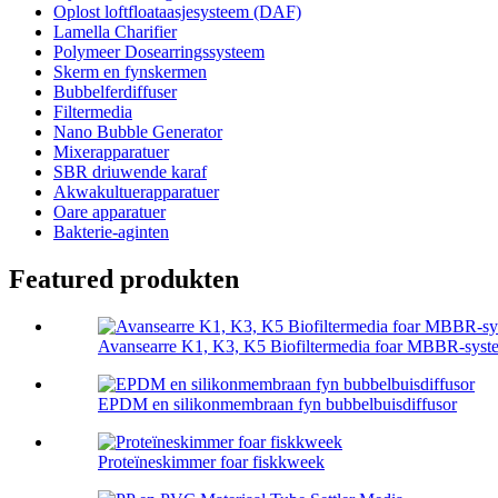
Oplost loftfloataasjesysteem (DAF)
Lamella Charifier
Polymeer Dosearringssysteem
Skerm en fynskermen
Bubbelferdiffuser
Filtermedia
Nano Bubble Generator
Mixerapparatuer
SBR driuwende karaf
Akwakultuerapparatuer
Oare apparatuer
Bakterie-aginten
Featured produkten
Avansearre K1, K3, K5 Biofiltermedia foar MBBR-syst
EPDM en silikonmembraan fyn bubbelbuisdiffusor
Proteïneskimmer foar fiskkweek