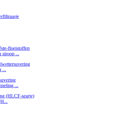
siroop ...
 ...
neling ...
H...