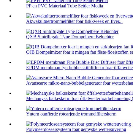
PP en PVC Materiaal Tube Settler Media
Akwakultuertrommelfilter foar fiskkweek en fiver...
QXB Sintrifugale Type Dompelbere Beluchter
QJB Dompelmixer foar it mingen fan fêste-floeistoffen en 
EPDM membraan fyn bubbelskiifdiffusor foar ôffalwetter
Avansearre mikro-nano-bubbelgenerator foar wetterbehan
Mechanysk balkeskerm foar ôffalwetterfoarbehanneling (
Yntern oanfierde rotearjende trommelfilterskerm
Polymeerdosearsysteem foar gemyske wettersuvering