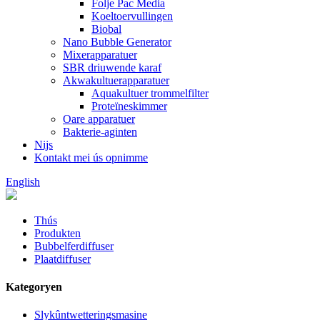
Folje Pac Media
Koeltoervullingen
Biobal
Nano Bubble Generator
Mixerapparatuer
SBR driuwende karaf
Akwakultuerapparatuer
Aquakultuer trommelfilter
Proteïneskimmer
Oare apparatuer
Bakterie-aginten
Nijs
Kontakt mei ús opnimme
English
Thús
Produkten
Bubbelferdiffuser
Plaatdiffuser
Kategoryen
Slykûntwetteringsmasine