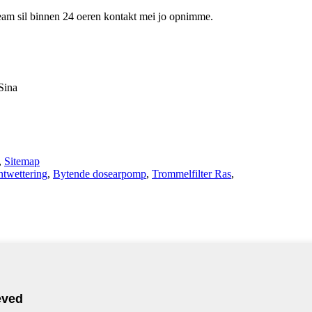
 team sil binnen 24 oeren kontakt mei jo opnimme.
Sina
,
Sitemap
ûntwettering
,
Bytende dosearpomp
,
Trommelfilter Ras
,