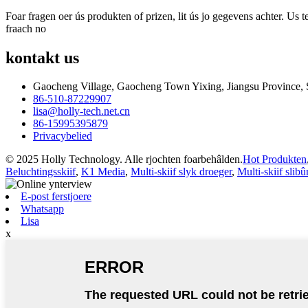
Foar fragen oer ús produkten of prizen, lit ús jo gegevens achter. Us
fraach no
kontakt
us
Gaocheng Village, Gaocheng Town Yixing, Jiangsu Province, 
86-510-87229907
lisa@holly-tech.net.cn
86-15995395879
Privacybelied
© 2025 Holly Technology. Alle rjochten foarbehâlden.
Hot Produkten
Beluchtingsskiif
,
K1 Media
,
Multi-skiif slyk droeger
,
Multi-skiif slib
E-post ferstjoere
Whatsapp
Lisa
x