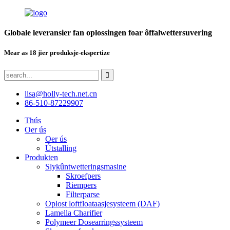
Globale leveransier fan oplossingen foar ôffalwettersuvering
Mear as 18 jier produksje-ekspertize
lisa@holly-tech.net.cn
86-510-87229907
Thús
Oer ús
Oer ús
Útstalling
Produkten
Slykûntwetteringsmasine
Skroefpers
Riempers
Filterparse
Oplost loftfloataasjesysteem (DAF)
Lamella Charifier
Polymeer Dosearringssysteem